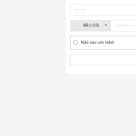
BR
(
+55
)
Não sou um robô