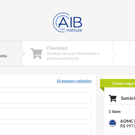
Checkout
Verifique as suas informações e
onta
conclua a matrícula
Já possuo cadastro
Compra segur
Sumári
1 item:
AOMC |
R$ 997