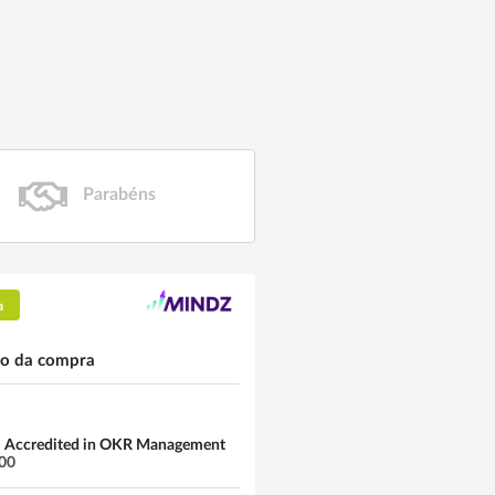
Parabéns
a
o da compra
 Accredited in OKR Management
,00